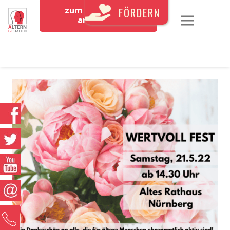
zum Newsletter
FÖRDERN
anmelden
0