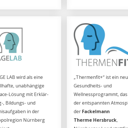
GE LAB wird als eine
„Thermenfit+“ ist ein ne
lhafte, unabhängige
Gesundheits- und
face-Lösung mit Erklär-
Wellnessprogrammt, das 
g-, Bildungs- und
der entspannten Atmosp
nisaufgaben in der
der
Fackelmann
polregion Nürnberg
Therme
Hersbruck
,