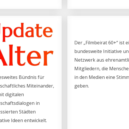
Der „Filmbeirat 60+“ ist e
bundesweite Initiative un
Netzwerk aus ehrenamtl
Mitgliedern, die Mensch
sweites Bündnis für
in den Medien eine Stim
lschaftliches Miteinander,
geben.
it digitalen
lschaftsdialogen in
essierten Städten
ative Ideen entwickelt.