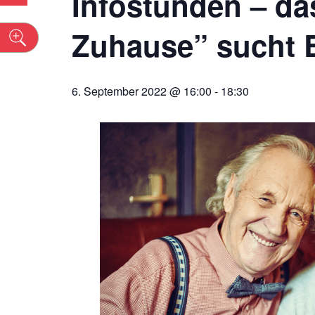
Infostunden – da
Zuhause” sucht 
n
6. September 2022 @ 16:00
-
18:30