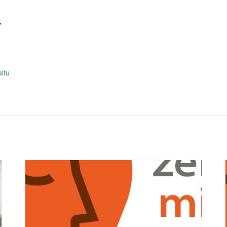
,
altu