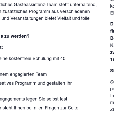
liches Gästeassistenz-Team steht unterhaltend,
k
Ein zusätzliches Programm aus verschiedenen
E
und Veranstaltungen bietet Vielfalt und tolle
D
f
ms zu werden?
B
K
t:
z
eine kostenfreie Schulung mit 40
1
S
 einem engagierten Team
S
reatives Programm und gestalten Ihr
p
I
ngagements legen Sie selbst fest
m
 steht Ihnen bei allen Fragen zur Seite
Z