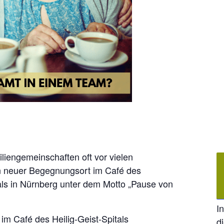
liengemeinschaften oft vor vielen
in neuer Begegnungsort im Café des
tals in Nürnberg unter dem Motto „Pause von
I
im Café des Heilig-Geist-Spitals
d