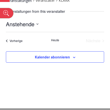
Veranstalter
KLARA
Veranstaltungen
Veranstaltungen from this veranstalter
n
Anstehende
Datum
wählen.
Heute
Nächste
Veranstaltungen
Vorherige
Veransta
Kalender abonnieren