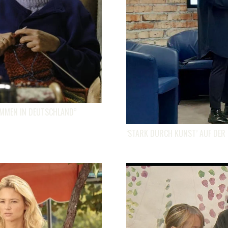
OMMEN IN DEUTSCHLAND”
‘STARK DURCH KUNST’ AUF DER