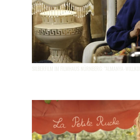
SILBERFILM IM FILMHAUS NÜRNBERG: “ALMANYA-WILLK