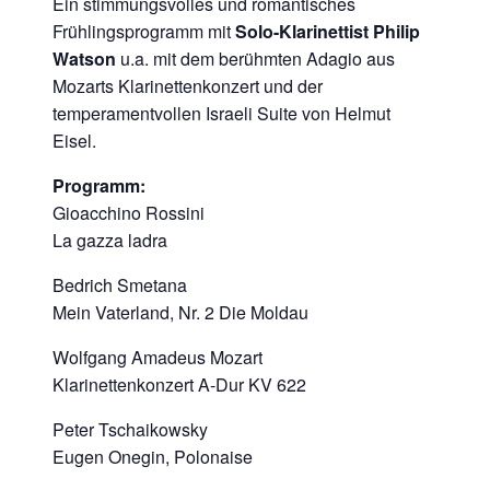
Ein stimmungsvolles und romantisches
Frühlingsprogramm mit
Solo-Klarinettist Philip
Watson
u.a. mit dem berühmten Adagio aus
Mozarts Klarinettenkonzert und der
temperamentvollen Israeli Suite von Helmut
Eisel.
Programm:
Gioacchino Rossini
La gazza ladra
Bedrich Smetana
Mein Vaterland, Nr. 2 Die Moldau
Wolfgang Amadeus Mozart
Klarinettenkonzert A-Dur KV 622
Peter Tschaikowsky
Eugen Onegin, Polonaise