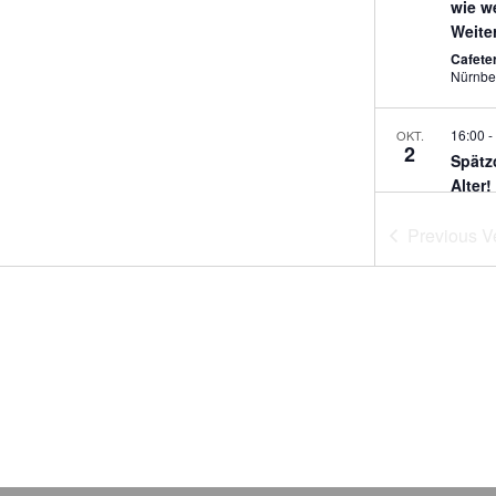
wie we
Weite
Cafeter
Nürnbe
16:00
-
OKT.
2
Spätz
Alter
Bests
Previous
V
Bildun
Feat
OKT.
22
Socia
Jam
Bayern
Nürnbe
Feat
OKT.
23
Socia