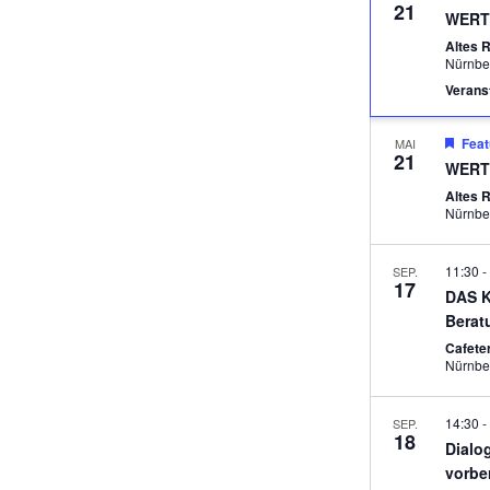
21
WERT
Altes 
Nürnbe
Veranst
Feat
MAI
21
WERT
N,
Altes 
Nürnbe
11:30
-
SEP.
17
DAS K
Berat
ON
Cafeter
Nürnbe
14:30
-
SEP.
18
Dialo
vorbe