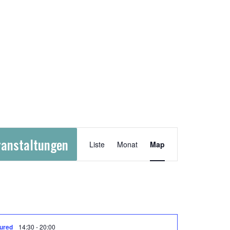
Veranstaltung
ranstaltungen
Liste
Monat
Map
Ansichten-
Navigation
ured
14:30
-
20:00