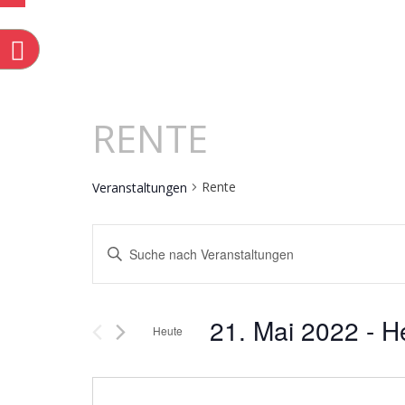
n
RENTE
Rente
Veranstaltungen
VERANST
Bitte
Schlüsselwort
eingeben.
21. Mai 2022
 - 
H
Suche
Heute
SUCHE
nach
Select
Veranstaltungen
date.