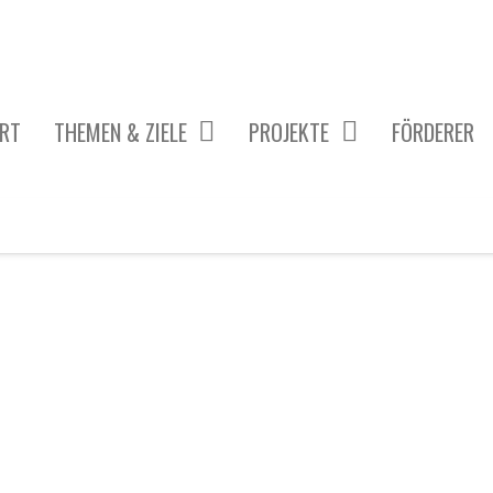
RT
THEMEN & ZIELE
PROJEKTE
FÖRDERER
 PROJEKTE
KÖRPER & GESUNDHEIT
DISKRIMINIERUNG & GLEICHBEHANDLUNG
TECHNIK & MOBILITÄT
WISSENSCHAFT & GENERATIONEN