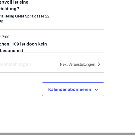
rtvoll ist eine
rbildung?
ia Heilig Geist
Spitalgasse 22,
rg
17:00
chen, 109 ist doch kein
! Lesung mit
ellerautorin Anja Fritzsche
eranstaltungen
Next
Veranstaltungen
gszentrum
Gewerbemuseumsplatz 1, Nürnberg
ured
17:30
-
21:00
Kalender abonnieren
l Design Days und Design
 Design
Luitpoldstraße 3,
rg
ured
09:30
-
18:00
l Design Days und Design