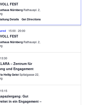
VOLL FEST
Rathaus Nürnberg
Rathauspl. 2,
rg
altung Details
Get Directions
ured
15:00
-
20:00
VOLL FEST
Rathaus Nürnberg
Rathauspl. 2,
rg
13:30
LARA – Zentrum für
ung und Engagement
ia Heilig Geist
Spitalgasse 22,
rg
15:15
gspaziergang: Gut
reitet in ein Engagement –