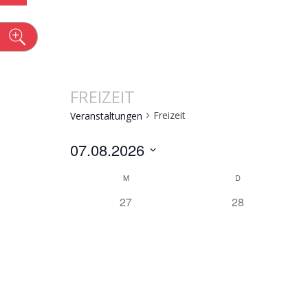
n
FREIZEIT
Freizeit
Veranstaltungen
07.08.2026
Datum
KALENDE
M
D
wählen.
0
0
27
28
Veranstaltungen,
Veranstaltunge
VON