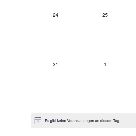
0
0
24
25
Veranstaltungen,
Veranstaltunge
0
0
31
1
Veranstaltungen,
Veranstaltunge
Es gibt keine Veranstaltungen an diesem Tag.