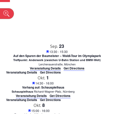
Select
Ans
SUCHE
date.
Nav
n
UND
ANSICH
NAVIGA
23
Sep.
Featured
13:30
-
15:30
Auf den Spuren der Baumeister – Waldi-Tour im Olympiapark
Treffpunkt: Anderwerk (zwsichen U-Bahn Station und BMW-Welt)
Lerchenauerstraße, München
Veranstaltung Details
Get Directions
Veranstaltung Details
Get Directions
1
Okt.
Featured
14:30
-
16:00
Vorhang auf: Schauspielhaus
Richard-Wagner-Platz, Nürnberg
Schauspielhaus
Veranstaltung Details
Get Directions
Veranstaltung Details
Get Directions
8
Okt.
Featured
15:00
-
16:00