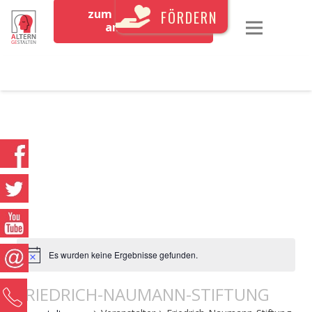
zum Newsletter
FÖRDERN
anmelden
Es wurden keine Ergebnisse gefunden.
FRIEDRICH-NAUMANN-STIFTUNG
0