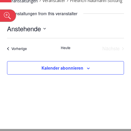
Veranstalter
Friedrich-Naumann-Stiftung
Veranstaltungen
Veranstaltungen from this veranstalter
n
Anstehende
Datum
wählen.
Heute
Nächste
Veranstaltungen
Vorherige
Veransta
Kalender abonnieren