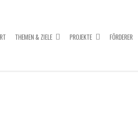
RT
THEMEN & ZIELE
PROJEKTE
FÖRDERER
 PROJEKTE
KÖRPER & GESUNDHEIT
DISKRIMINIERUNG & GLEICHBEHANDLUNG
TECHNIK & MOBILITÄT
WISSENSCHAFT & GENERATIONEN