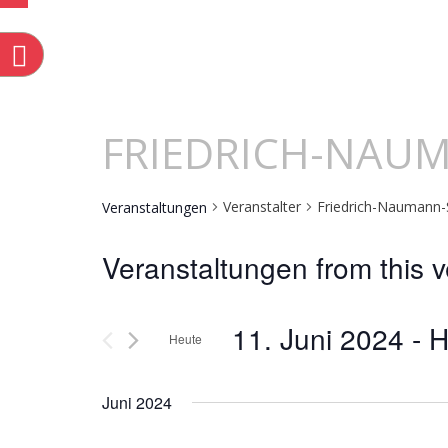
n
FRIEDRICH-NAU
Veranstalter
Friedrich-Naumann-S
Veranstaltungen
Veranstaltungen from this v
11. Juni 2024
 - 
H
Heute
Datum
Juni 2024
wählen.