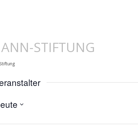
MANN-STIFTUNG
tiftung
eranstalter
eute