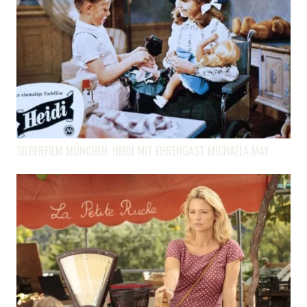
SILBERFILM MÜNCHEN: HEIDI MIT EHRENGAST MICHAELA MAY