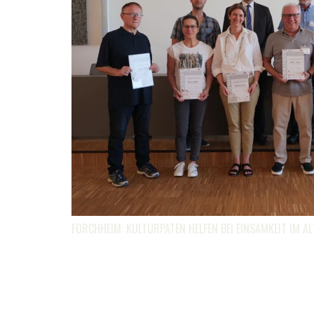
FORCHHEIM: KULTURPATEN HELFEN BEI EINSAMKEIT IM AL