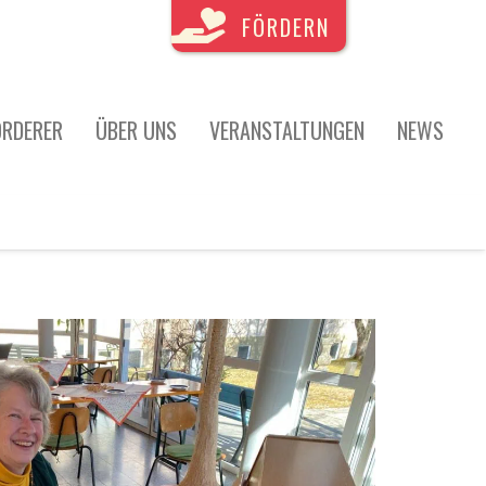
FÖRDERN
ÖRDERER
ÜBER UNS
VERANSTALTUNGEN
NEWS