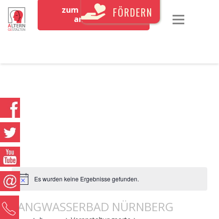
zum Newsletter
FÖRDERN
anmelden
Es wurden keine Ergebnisse gefunden.
LANGWASSERBAD NÜRNBERG
0