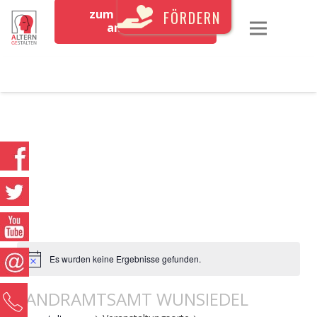
zum Newsletter
FÖRDERN
anmelden
Es wurden keine Ergebnisse gefunden.
LANDRAMTSAMT WUNSIEDEL
0