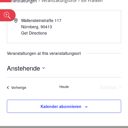
Veranstaltungsorte
BR Franken
Veranstaltungen
n
Wallensteinstraße 117
Nürnberg
,
90413
Get Directions
Veranstaltungen at this veranstaltungsort
Anstehende
Datum
wählen.
Heute
Nächste
Veranstaltungen
Vorherige
Veransta
Kalender abonnieren