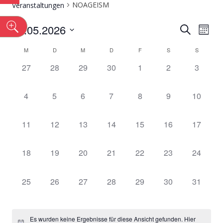
NOAGEISM
Veranstaltungen
n
VERAN
Ver
01.05.2026
Suche
Monat
Datum
Ans
SUCHE
KALENDER
M
D
M
D
F
S
S
wählen.
Nav
0
0
0
0
0
0
UND
0
27
28
29
30
1
2
3
VON
Veranstaltungen,
Veranstaltungen,
Veranstaltungen,
Veranstaltungen,
Veranstaltungen,
Veranstaltungen
Veranst
ANSICH
VERANSTALTUNGEN
0
0
0
0
0
0
0
4
5
6
7
8
9
10
Veranstaltungen,
Veranstaltungen,
Veranstaltungen,
Veranstaltungen,
Veranstaltungen,
Veranstaltungen
Veransta
NAVIGA
0
0
0
0
0
0
0
11
12
13
14
15
16
17
Veranstaltungen,
Veranstaltungen,
Veranstaltungen,
Veranstaltungen,
Veranstaltungen,
Veranstaltungen
Veransta
0
0
0
0
0
0
0
18
19
20
21
22
23
24
Veranstaltungen,
Veranstaltungen,
Veranstaltungen,
Veranstaltungen,
Veranstaltungen,
Veranstaltungen
Veransta
0
0
0
0
0
0
0
25
26
27
28
29
30
31
Veranstaltungen,
Veranstaltungen,
Veranstaltungen,
Veranstaltungen,
Veranstaltungen,
Veranstaltungen
Veransta
Es wurden keine Ergebnisse für diese Ansicht gefunden. Hier