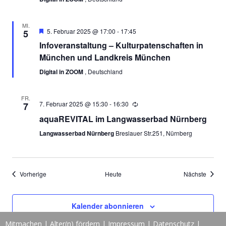
MI.
Empfohlen
5. Februar 2025 @ 17:00
-
17:45
5
Infoveranstaltung – Kulturpatenschaften in
München und Landkreis München
Digital in ZOOM
, Deutschland
FR.
7. Februar 2025 @ 15:30
-
16:30
7
aquaREVITAL im Langwasserbad Nürnberg
Langwasserbad Nürnberg
Breslauer Str.251, Nürnberg
Veranstaltungen
Verans
Vorherige
Heute
Nächste
Kalender abonnieren
Mitmachen
|
Alter(n) fördern
|
Impressum
|
Datenschutz
|