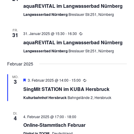
aquaREVITAL im Langwasserbad Nürnberg
Langwasserbad Nürnberg
Breslauer Str.251, Nürnberg
FR.
31. Januar 2025 @ 15:30
-
16:30
31
aquaREVITAL im Langwasserbad Nürnberg
Langwasserbad Nürnberg
Breslauer Str.251, Nürnberg
Februar 2025
MO.
Empfohlen
3. Februar 2025 @ 14:00
-
15:00
3
SingMit STATION im KUBA Hersbruck
Kulturbahnhof Hersbruck
Bahngelände 2, Hersbruck
DI.
4. Februar 2025 @ 17:00
-
18:00
4
Online-Stammtisch Februar
Digital in ZOOM
, Deutschland