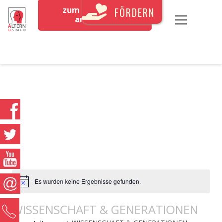
zum Newsletter
FÖRDERN
anmelden
Es wurden keine Ergebnisse gefunden.
WISSENSCHAFT & GENERATIONEN
0