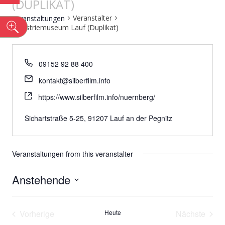
(DUPLIKAT)
Veranstalter
Veranstaltungen
n
Industriemuseum Lauf (Duplikat)
09152 92 88 400
kontakt@silberfilm.info
https://www.silberfilm.info/nuernberg/
Sichartstraße 5-25, 91207 Lauf an der Pegnitz
Veranstaltungen from this veranstalter
Anstehende
Datum
wählen.
Vorherige
Heute
Nächste
Veranstaltungen
Veransta