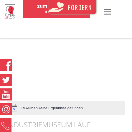
zum Newsletter
FÖRDERN
anmelden
Es wurden keine Ergebnisse gefunden.
INDUSTRIEMUSEUM LAUF
0