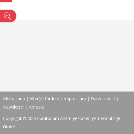
n
Mitmachen
|
Alter(n) fördern
|
Impressum
|
Datenschutz
|
Newsletter
|
Kontakt
Copyright ©2026 Curatorium Altern gestalten gemeinnützige
GmbH