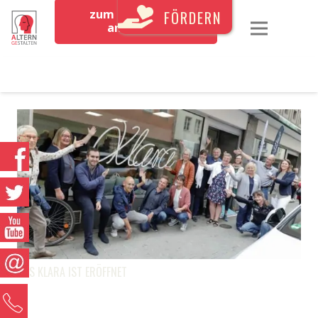
zum Newsletter
FÖRDERN
anmelden
DAS KLARA IST ERÖFFNET
0