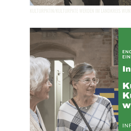
KULTURPATIN/KULTURPATE WERDEN IM LANDKREIS WUNSI