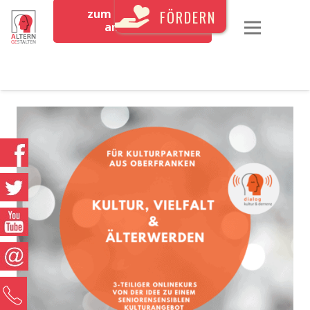
zum Newsletter
FÖRDERN
anmelden
0