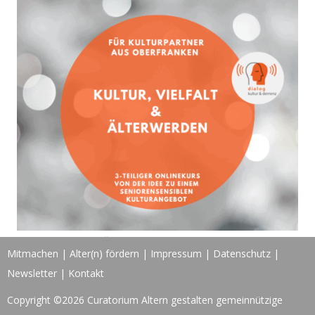
KULTUR, VIELFALT & ÄLTERWERDEN IN OBERFRANKEN (1)
Mitmachen
|
Alter(n) fördern
|
Impressum
|
Datenschutz
|
Newsletter
|
Kontakt
Copyright ©2026 Curatorium Altern gestalten gemeinnützige