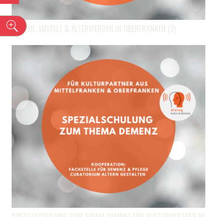
n
KULTUR, VIELFALT & ÄLTERWERDEN IN OBERFRANKEN (2)
SPEZIALSCHULUNG ZUM THEMA DEMENZ FÜR KULTURPARTNER IN