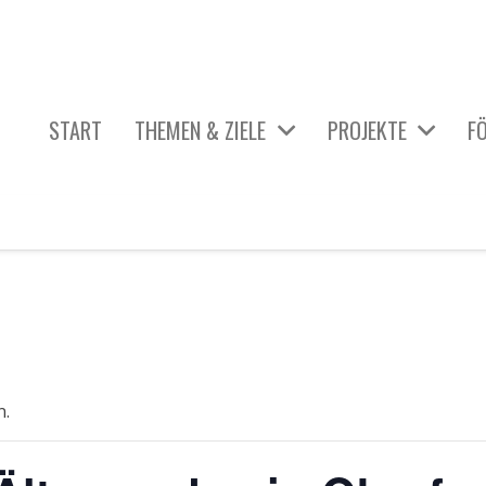
START
THEMEN & ZIELE
PROJEKTE
F
_ÜBERSICHT AKTIVE PROJEKTE
HIER & JETZT: KUNST GEHT IMMER.
KÖRPER & GESUNDHEIT
DISKRIMINIERUNG & GLEICHBEHANDLUNG
TECHNIK & MOBILITÄT
WISSENSCHAFT & GENERATIONEN
n.