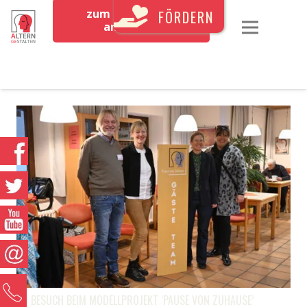
zum Newsletter
FÖRDERN
anmelden
0
ZU BESUCH BEIM MODELLPROJEKT ‘PAUSE VON ZUHAUSE’