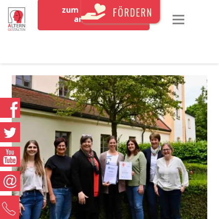
zum Newsletter
FÖRDERN
anmelden
0