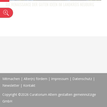
DIE RENAISSANCE DER GUTEN IDEEN IM LANDKREIS NEUBURG
n
Mitmachen
|
Alter(n) fördern
|
Impressum
|
Datenschutz
|
Newsletter
|
Kontakt
Copyright ©2026 Curatorium Altern gestalten gemeinnützige
GmbH