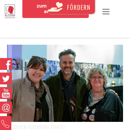
zum Newsletter
FÖRDERN
anmelden
0
SILBERFILM OLDENBURG STARTET