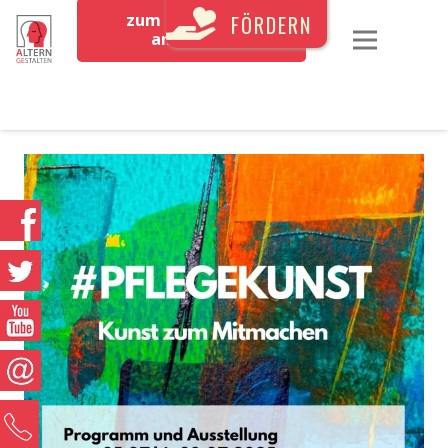
zum Newsletter
FÖRDERN
anmelden
0