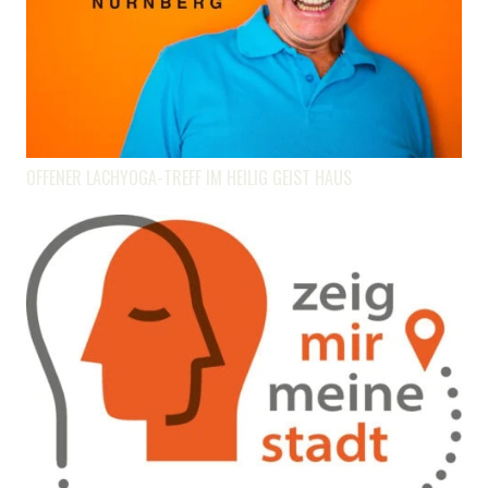
OFFENER LACHYOGA-TREFF IM HEILIG GEIST HAUS