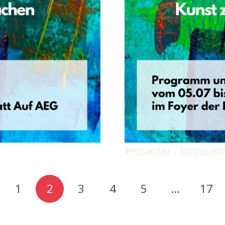
#PFLEGEKUNST – AUSSTELLUN
1
2
3
4
5
…
17