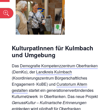
n
KulturpatInnen für
Kulmbach
und Umgebung
Das
Demografie Kompetenzzentrum Oberfranken
(DemKo), der
Landkreis Kulmbach
(Koordinierungszentrum Bürgerschaftliches
Engagement- KoBE) und
Curatorium Altern
gestalten
startet ein generationenverbindendes
Kulturnetzwerk in Oberfranken. Das neue Projekt
GenussKultur – Kulinarische Erinnerungen
entdecken
wird pilothaft für Oberfranken