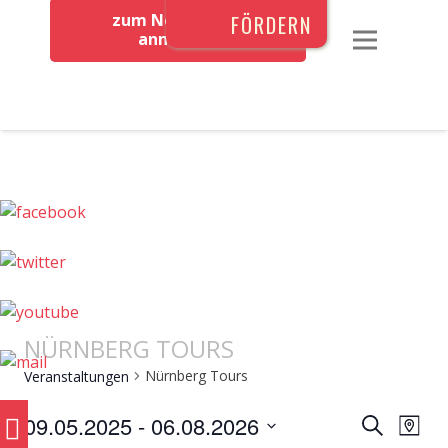
zum Newsletter
FÖRDERN
anmelden
NÜRNBERG TOURS
Nürnberg Tours
Veranstaltungen
VERAN
0
Ver
09.05.2025
 - 
06.08.2026
Suche
Map