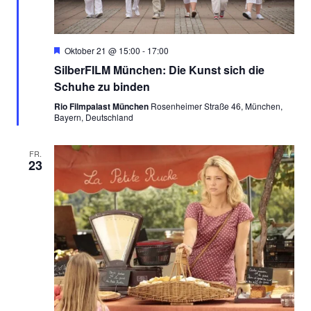
Empfohlen
Oktober 21 @ 15:00
-
17:00
SilberFILM München: Die Kunst sich die
Schuhe zu binden
Rio Filmpalast München
Rosenheimer Straße 46, München,
Bayern, Deutschland
FR.
23