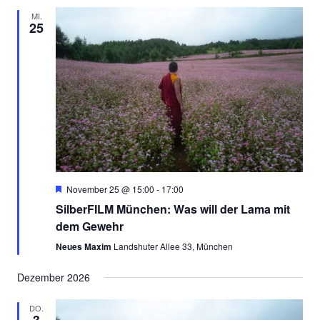
MI.
25
Empfohlen
November 25 @ 15:00
-
17:00
SilberFILM München: Was will der Lama mit
dem Gewehr
Neues Maxim
Landshuter Allee 33, München
Dezember 2026
DO.