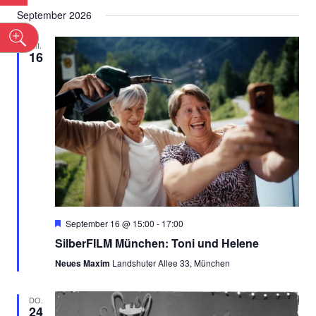
Datum
Ans
SUCHE
September 2026
wählen.
Nav
n
UND
MI.
16
ANSICH
NAVIGA
Empfohlen
September 16 @ 15:00
-
17:00
SilberFILM München: Toni und Helene
Neues Maxim
Landshuter Allee 33, München
DO.
24