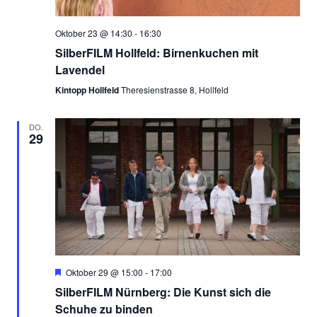
Oktober 23 @ 14:30
-
16:30
SilberFILM Hollfeld: Birnenkuchen mit
Lavendel
Kintopp Hollfeld
Theresienstrasse 8, Hollfeld
DO.
29
Empfohlen
Oktober 29 @ 15:00
-
17:00
SilberFILM Nürnberg: Die Kunst sich die
Schuhe zu binden