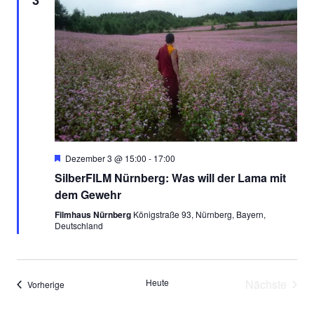
3
Empfohlen
Dezember 3 @ 15:00
-
17:00
SilberFILM Nürnberg: Was will der Lama mit
dem Gewehr
Filmhaus Nürnberg
Königstraße 93, Nürnberg, Bayern,
Deutschland
Heute
Nächste
Veranstaltungen
Vorherige
Veransta