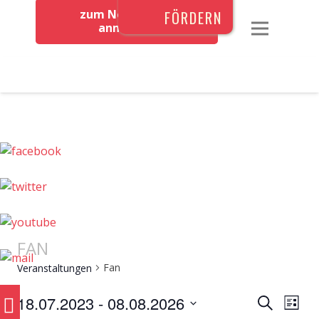
zum Newsletter
FÖRDERN
anmelden
FAN
Fan
Veranstaltungen
VERAN
0
Ver
18.07.2023
 - 
08.08.2026
Suche
Liste