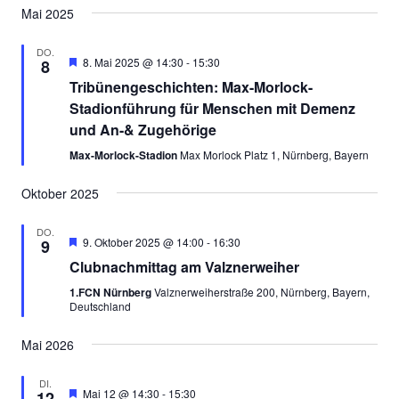
Mai 2025
DO.
Empfohlen
8. Mai 2025 @ 14:30
-
15:30
8
Tribünengeschichten: Max-Morlock-
Stadionführung für Menschen mit Demenz
und An-& Zugehörige
Max-Morlock-Stadion
Max Morlock Platz 1, Nürnberg, Bayern
Oktober 2025
DO.
Empfohlen
9. Oktober 2025 @ 14:00
-
16:30
9
Clubnachmittag am Valznerweiher
1.FCN Nürnberg
Valznerweiherstraße 200, Nürnberg, Bayern,
Deutschland
Mai 2026
DI.
Empfohlen
Mai 12 @ 14:30
-
15:30
12