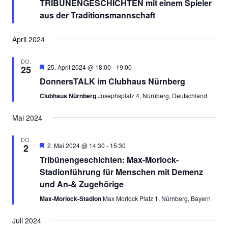
TRIBÜNENGESCHICHTEN mit einem Spieler
aus der Traditionsmannschaft
April 2024
DO.
Empfohlen
25. April 2024 @ 18:00
-
19:00
25
DonnersTALK im Clubhaus Nürnberg
Clubhaus Nürnberg
Josephsplatz 4, Nürnberg, Deutschland
Mai 2024
DO.
Empfohlen
2. Mai 2024 @ 14:30
-
15:30
2
Tribünengeschichten: Max-Morlock-
Stadionführung für Menschen mit Demenz
und An-& Zugehörige
Max-Morlock-Stadion
Max Morlock Platz 1, Nürnberg, Bayern
Juli 2024