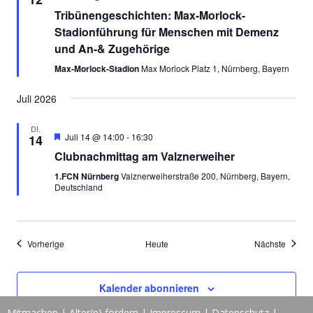
Tribünengeschichten: Max-Morlock-
Stadionführung für Menschen mit Demenz
und An-& Zugehörige
Max-Morlock-Stadion
Max Morlock Platz 1, Nürnberg, Bayern
Juli 2026
DI.
Empfohlen
Juli 14 @ 14:00
-
16:30
14
Clubnachmittag am Valznerweiher
1.FCN Nürnberg
Valznerweiherstraße 200, Nürnberg, Bayern,
Deutschland
Veranstaltungen
Verans
Vorherige
Heute
Nächste
Kalender abonnieren
Mitmachen
|
Alter(n) fördern
|
Impressum
|
Datenschutz
|