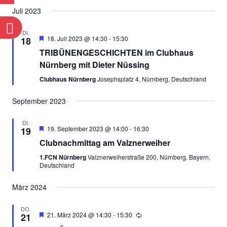
Datum
Ans
SUCHE
Juli 2023
wählen.
Nav
n
UND
DI.
Empfohlen
18. Juli 2023 @ 14:30
-
15:30
18
ANSICH
TRIBÜNENGESCHICHTEN im Clubhaus
Nürnberg mit Dieter Nüssing
NAVIGA
Clubhaus Nürnberg
Josephsplatz 4, Nürnberg, Deutschland
September 2023
DI.
Empfohlen
19. September 2023 @ 14:00
-
16:30
19
Clubnachmittag am Valznerweiher
1.FCN Nürnberg
Valznerweiherstraße 200, Nürnberg, Bayern,
Deutschland
März 2024
DO.
Empfohlen
21. März 2024 @ 14:30
-
15:30
21