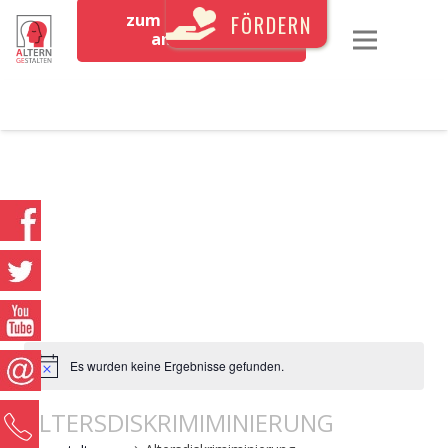
zum Newsletter
FÖRDERN
anmelden
Es wurden keine Ergebnisse gefunden.
ALTERSDISKRIMIMINIERUNG
0