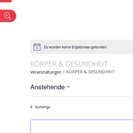
n
Es wurden keine Ergebnisse gefunden.
KÖRPER & GESUNDHEIT
KÖRPER & GESUNDHEIT
Veranstaltungen
Anstehende
Datum
wählen.
Veranstaltungen
Vorherige