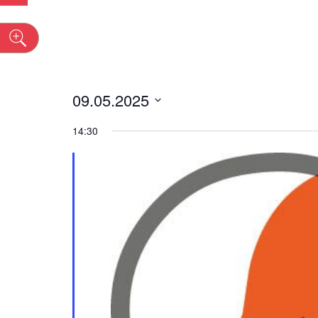
n
09.05.2025
Datum
14:30
wählen.