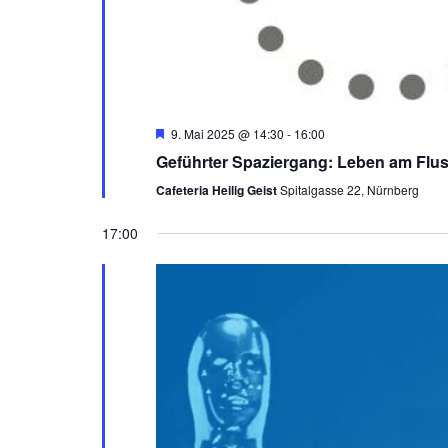
Empfohlen
9. Mai 2025 @ 14:30
-
16:00
Geführter Spaziergang: Leben am Flu
Cafeteria Heilig Geist
Spitalgasse 22, Nürnberg
17:00