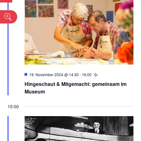
ANSICH
n
NAVIGA
Empfohlen
19. November 2024 @ 14:30
-
16:00
Hingeschaut & Mitgemacht: gemeinsam im
Museum
15:00