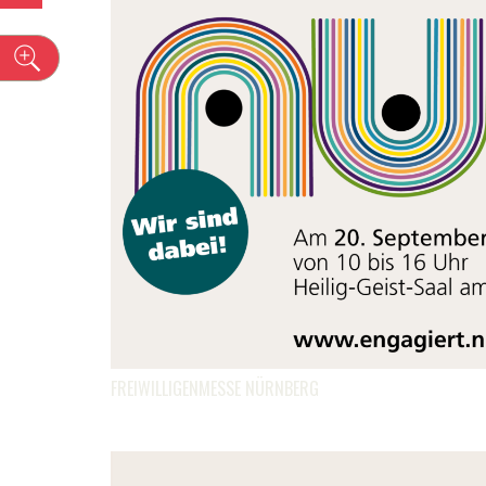
n
FREIWILLIGENMESSE NÜRNBERG