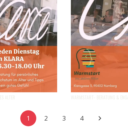
ES ALTER
WARMSTART- BERATUNG & ENGAG
1
2
3
4