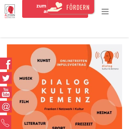
zum Newsletter
FÖRDERN
anmelden
0