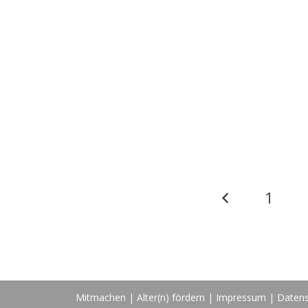
1
Mitmachen
|
Alter(n) fördern
|
Impressum
|
Datens