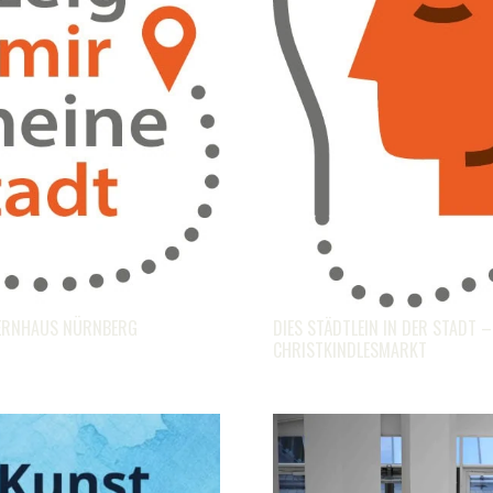
PERNHAUS NÜRNBERG
DIES STÄDTLEIN IN DER STADT 
CHRISTKINDLESMARKT