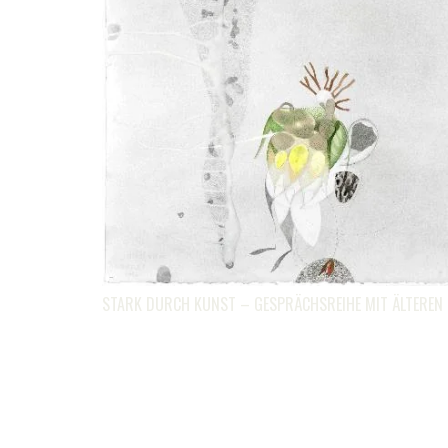
STARK DURCH KUNST – GESPRÄCHSREIHE MIT ÄLTEREN