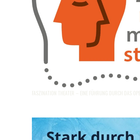
FASZINATION THEATER – EINE FÜHRUNG DURCH DAS O