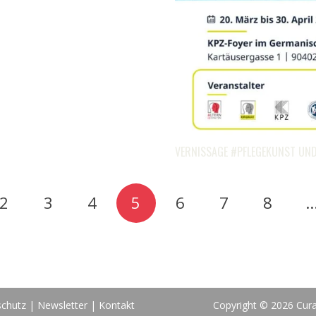
VERNISSAGE #PFLEGEKUNST UN
2
3
4
5
6
7
8
chutz
|
Newsletter
|
Kontakt
Copyright © 2026 Cur