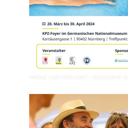
FINISSAGE ‘STARK DURCH KUNST’ – DISKUSSION MIT E