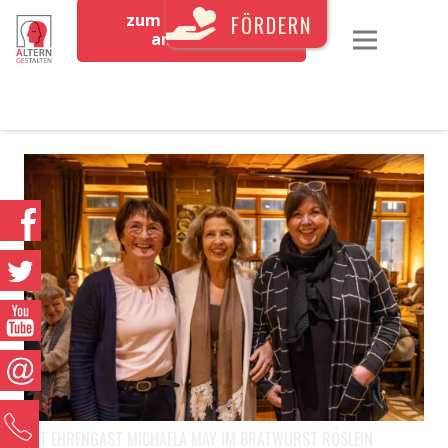
zum Newsletter
FÖRDERN
anmelden
0
MIT EHRENGAST MICHAELA MAY IM BRATWURST RÖSLEIN