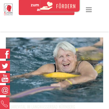
zum Newsletter
FÖRDERN
anmelden
0
AQUAREVITAL IM LANGWASSERBAD NÜRNBERG