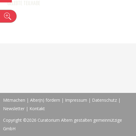
GELEBTE TEILHABE
n
Mitmachen
|
Alter(n) fördern
|
Impressum
|
Datenschutz
|
Newsletter
|
Kontakt
Copyright ©2026 Curatorium Altern gestalten gemeinnützige
GmbH