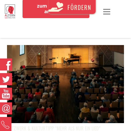
zum Newsletter
FÖRDERN
anmelden
0
NETZWERK & KULTURTIPP “MEHR ALS NUR EIN LIED”