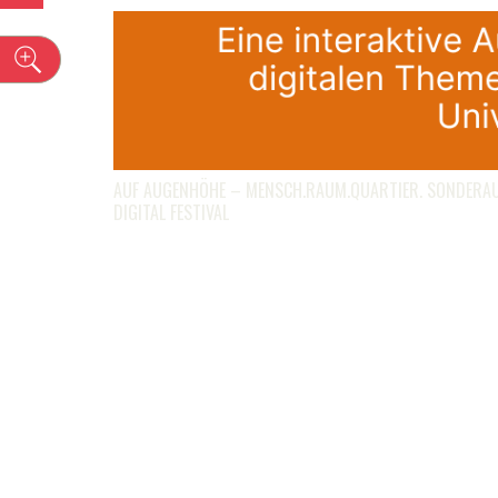
n
AUF AUGENHÖHE – MENSCH.RAUM.QUARTIER. SONDERA
DIGITAL FESTIVAL