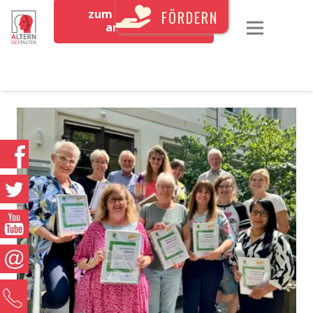
zum Newsletter
FÖRDERN
anmelden
0