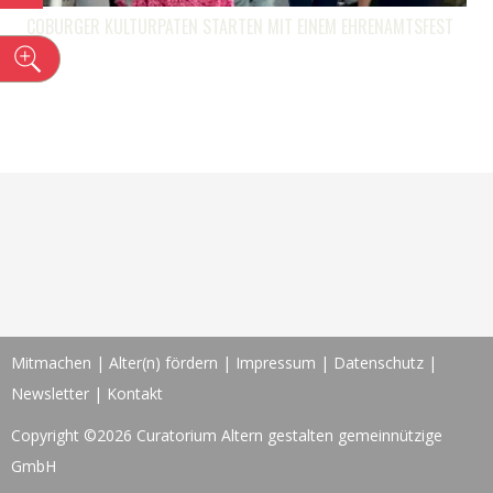
COBURGER KULTURPATEN STARTEN MIT EINEM EHRENAMTSFEST
n
Mitmachen
|
Alter(n) fördern
|
Impressum
|
Datenschutz
|
Newsletter
|
Kontakt
Copyright ©2026 Curatorium Altern gestalten gemeinnützige
GmbH