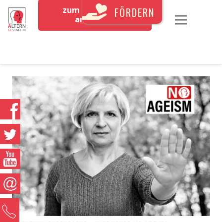
zum Newsletter
FÖRDERN
anmelden
0