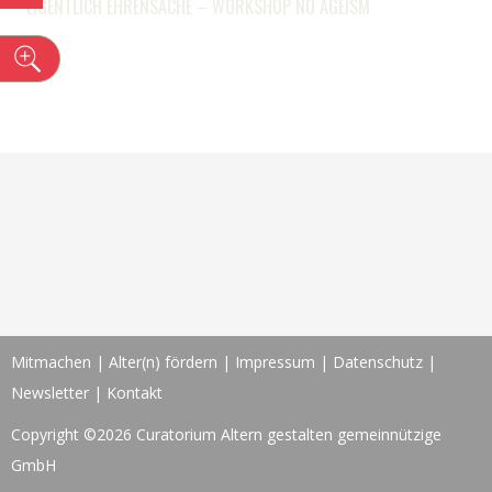
EIGENTLICH EHRENSACHE – WORKSHOP NO AGEISM
n
Mitmachen
|
Alter(n) fördern
|
Impressum
|
Datenschutz
|
Newsletter
|
Kontakt
Copyright ©2026 Curatorium Altern gestalten gemeinnützige
GmbH