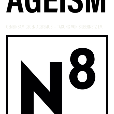
GEMEINSAM GEGEN AGEISMUS – TAGUNG VON SILBERNETZ E.V.