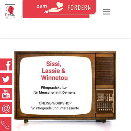
zum Newsletter
FÖRDERN
anmelden
0