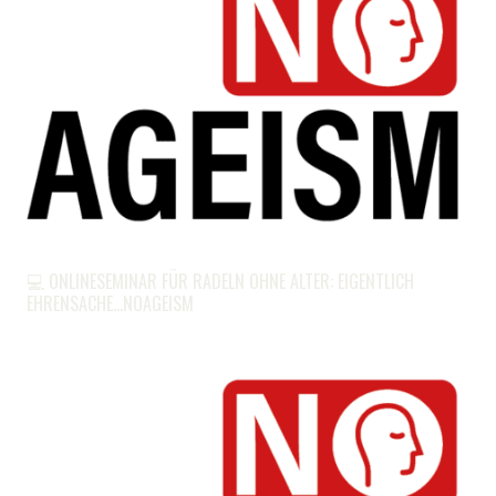
💻 ONLINESEMINAR FÜR RADELN OHNE ALTER: EIGENTLICH
EHRENSACHE…NOAGEISM