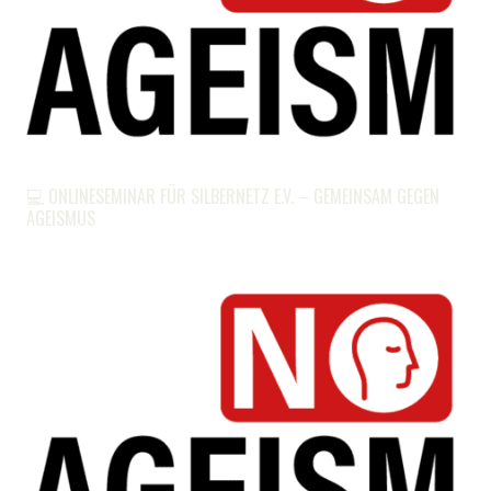
💻 ONLINESEMINAR FÜR SILBERNETZ E.V. – GEMEINSAM GEGEN
AGEISMUS