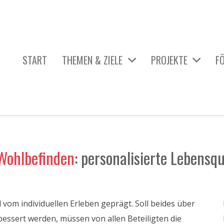
START
THEMEN & ZIELE
PROJEKTE
F
_ÜBERSICHT AKTIVE PROJEKTE
HIER & JETZT: KUNST GEHT IMMER.
KÖRPER & GESUNDHEIT
DISKRIMINIERUNG & GLEICHBEHANDLUNG
TECHNIK & MOBILITÄT
WISSENSCHAFT & GENERATIONEN
Wohlbefinden
: personalisierte Lebensq
vom individuellen Erleben geprägt. Soll beides über
essert werden, müssen von allen Beteiligten die